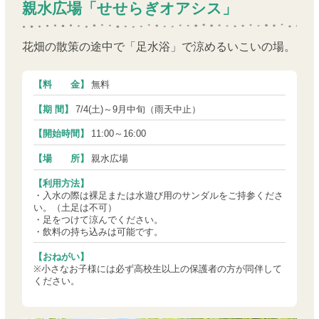
親水広場「せせらぎオアシス」
花畑の散策の途中で「足水浴」で涼めるいこいの場。
【料 金】
無料
【期 間】
7/4(土)～9月中旬（雨天中止）
【開始時間】
11:00～16:00
【場 所】
親水広場
【利用方法】
・入水の際は裸足または水遊び用のサンダルをご持参くださ
い。（土足は不可）
・足をつけて涼んでください。
・飲料の持ち込みは可能です。
【おねがい】
※小さなお子様には必ず高校生以上の保護者の方が同伴して
ください。