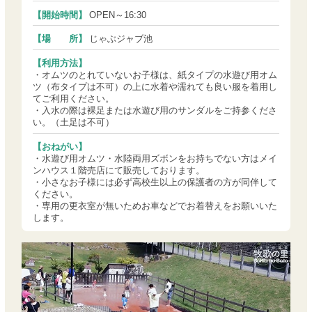
【開始時間】
OPEN～16:30
【場 所】
じゃぶジャブ池
【利用方法】
・オムツのとれていないお子様は、紙タイプの水遊び用オム
ツ（布タイプは不可）の上に水着や濡れても良い服を着用し
てご利用ください。
・入水の際は裸足または水遊び用のサンダルをご持参くださ
い。（土足は不可）
【おねがい】
・水遊び用オムツ・水陸両用ズボンをお持ちでない方はメイ
ンハウス１階売店にて販売しております。
・小さなお子様には必ず高校生以上の保護者の方が同伴して
ください。
・専用の更衣室が無いためお車などでお着替えをお願いいた
します。