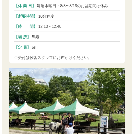
【休 業 日】
毎週水曜日・8/8〜8/16のお盆期間は休み
【所要時間】
10分程度
【時 間】
12:10～12:40
【場 所】
馬場
【定 員】
6組
※受付は牧舎スタッフにお声かけください。