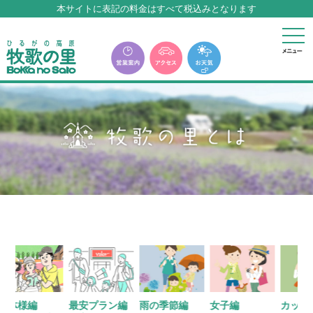
牧歌の里温泉『牧華』は12月中旬まで休館いたします。
本サイトに表記の料金はすべて税込みとなります
牧歌の里温泉『牧華』は12月中旬まで休館いたします。
様編
最安プラン編
雨の季節編
女子編
カップル編