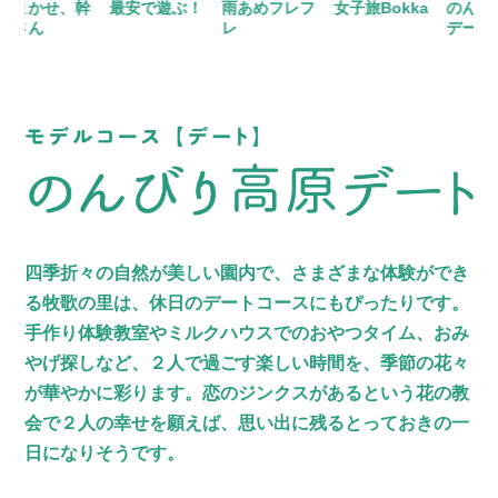
かせ、幹
最安で遊ぶ！
雨あめフレフ
女子旅Bokka
のんびり高
ん
レ
デート
四季折々の自然が美しい園内で、さまざまな体験ができ
る
牧歌の里は、休日のデートコースにもぴったりです。
手作り体験教室やミルクハウスでのおやつタイム、おみ
やげ探しなど、
２人で過ごす楽しい時間を、季節の花々
が華やかに彩ります。
恋のジンクスがあるという花の教
会で２人の幸せを願えば、
思い出に残るとっておきの一
日になりそうです。