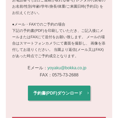
お電話番号 (当日ご連絡が取れる番号) レンタル代表者の
お名前/性別/年齢/学年/身長/体重/ご来園日時(予約日) を
お伝えください。
●メール・FAXでのご予約の場合
下記の予約書(PDF)を印刷していただき、ご記入後にメ
ールまたはFAXにて送付をお願い致します。 メールの場
合はスマートフォンカメラにて書面を撮影し、 画像を添
付してお送りください。 当園より返信(メール又はFAX)
があった時点でご予約成立となります。
Eメール：
yoyaku@bokka.co.jp
FAX：0575-73-2688
予約書(PDF)ダウンロード