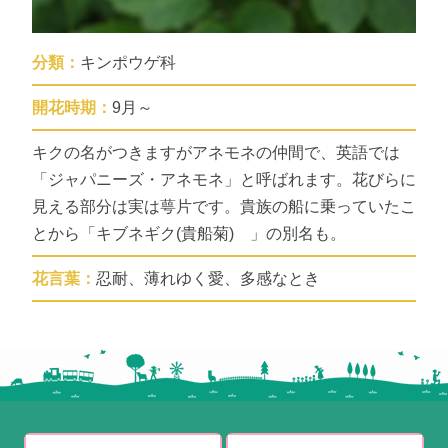
分類：
キンポウゲ科
開花時期：
9月～
キクの名がつきますがアネモネの仲間で、英語では
「ジャパニーズ・アネモネ」と呼ばれます。花びらに
見える部分は実は萼片です。貴族の船に乗っていたこ
とから「キブネギク(貴船菊) 」の別名も。
花言葉：
忍耐、薄れゆく愛、多感なとき