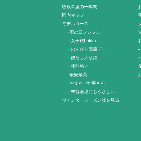
牧歌の里の一年間
園内マップ
モデルコース
└雨の日フレフレ
└ 女子旅bokka
└ のんびり高原デート
●
└ 僕たち大活躍
└ 牧歌悠々
└最安最高
└おまかせ幹事さん
└ 未就学児にもやさしい
ウインターシーズン版を見る