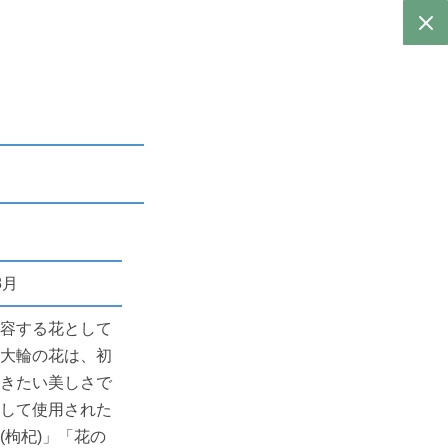
8月
形容する花として
の大輪の花は、初
おきたい美しさで
として使用された
(枸杞)」「花の