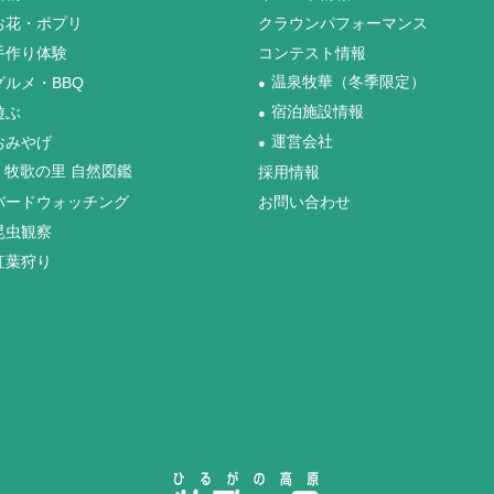
お花・ポプリ
クラウンパフォーマンス
手作り体験
コンテスト情報
グルメ・BBQ
温泉牧華（冬季限定）
●
遊ぶ
宿泊施設情報
●
おみやげ
運営会社
●
牧歌の里 自然図鑑
採用情報
バードウォッチング
お問い合わせ
昆虫観察
紅葉狩り