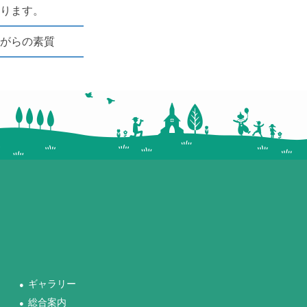
あります。
ながらの素質
ギャラリー
●
総合案内
●