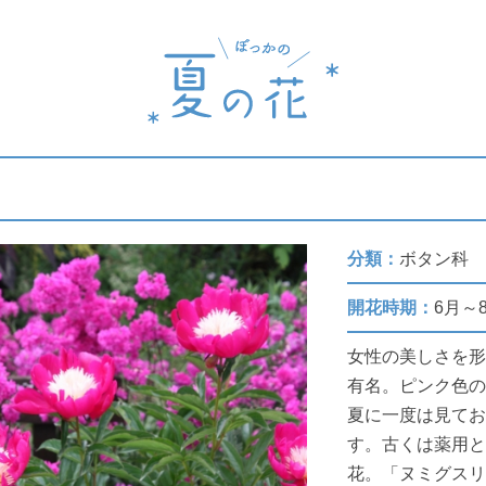
分類：
ボタン科
開花時期：
6月～
女性の美しさを
有名。ピンク色
夏に一度は見て
す。古くは薬用
花。「ヌミグスリ