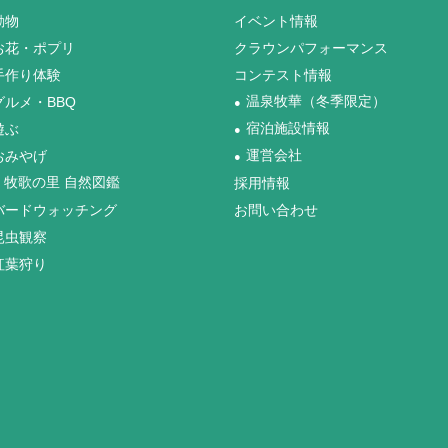
動物
イベント情報
お花・ポプリ
クラウンパフォーマンス
手作り体験
コンテスト情報
グルメ・BBQ
温泉牧華（冬季限定）
●
遊ぶ
宿泊施設情報
●
おみやげ
運営会社
●
牧歌の里 自然図鑑
採用情報
バードウォッチング
お問い合わせ
昆虫観察
紅葉狩り