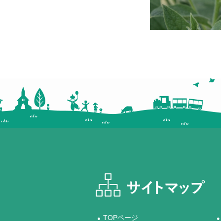
TOPページ
●
●