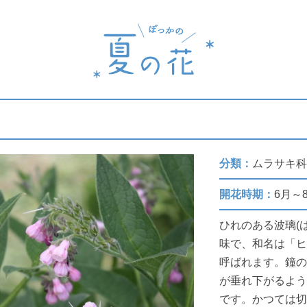
分類：
ムラサキ
開花時期：
6月～
ひれのある波璃(
味で、和名は「
呼ばれます。鐘
が垂れ下がるよ
です。かつては