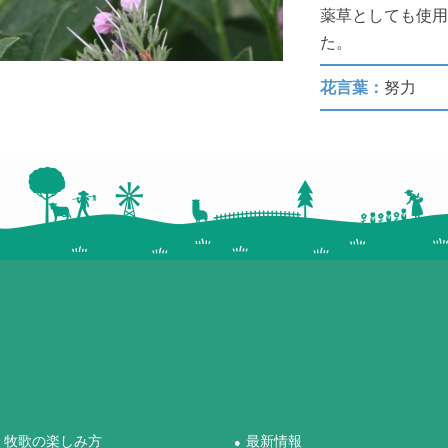
薬草としても使
た。
花言葉：
努力
牧歌の楽しみ方
最新情報
●