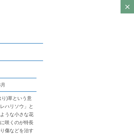
科
8月
はり)草という意
ヒレハリソウ」と
のような小さな花
うに咲くのが特長
切り傷などを治す