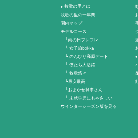
牧歌の里とは
●
牧歌の里の一年間
園内マップ
モデルコース
└雨の日フレフレ
└ 女子旅bokka
└ のんびり高原デート
●
└ 僕たち大活躍
└ 牧歌悠々
└最安最高
└おまかせ幹事さん
└ 未就学児にもやさしい
ウインターシーズン版を見る